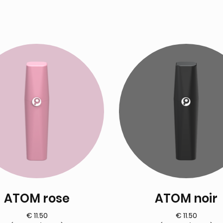
ATOM rose
ATOM noir
€
11.50
€
11.50