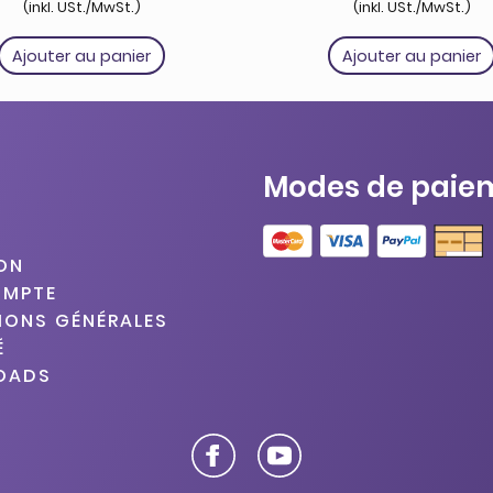
(inkl. USt./MwSt.)
(inkl. USt./MwSt.)
Ajouter au panier
Ajouter au panier
Modes de paie
SON
OMPTE
IONS GÉNÉRALES
É
OADS