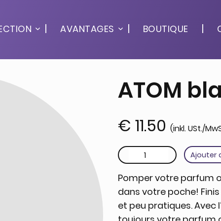
ECTION
AVANTAGES
BOUTIQUE
ATOM bl
€
11.50
(inkl. USt./MwS
quantité de ATOM blanc
Ajouter 
Pomper votre parfum ou
dans votre poche! Finis
et peu pratiques. Avec
toujours votre parfum 