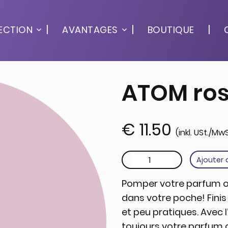
ECTION
AVANTAGES
BOUTIQUE
ATOM ro
€
11.50
(inkl. USt./MwS
quantité de ATOM rose
Ajouter 
Pomper votre parfum ou
dans votre poche! Finis
et peu pratiques. Avec
toujours votre parfum 