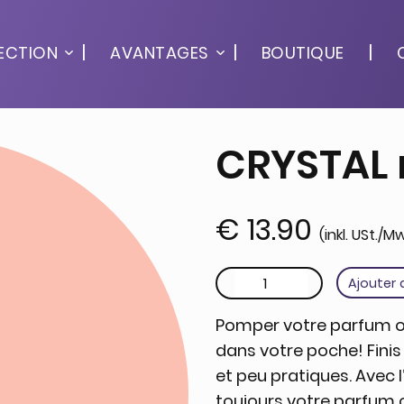
ECTION
AVANTAGES
BOUTIQUE
CRYSTAL 
€
13.90
(inkl. USt./M
quantité de CRYSTAL rose
Ajouter 
Pomper votre parfum ou
dans votre poche! Finis
et peu pratiques. Avec
toujours votre parfum 