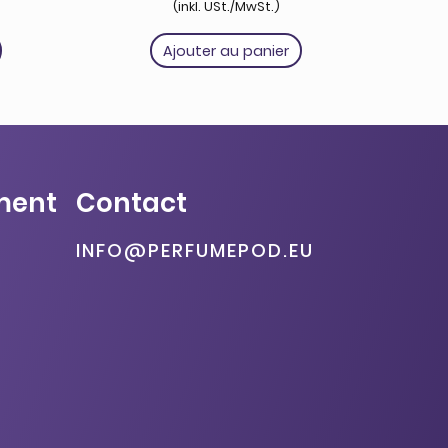
(inkl. USt./MwSt.)
Ajouter au panier
ment
Contact
INFO@PERFUMEPOD.EU