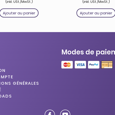
(inkl. USt./MwSt.)
(inkl. USt./MwSt.)
Ajouter au panier
Ajouter au panier
Modes de paie
SON
OMPTE
IONS GÉNÉRALES
É
OADS