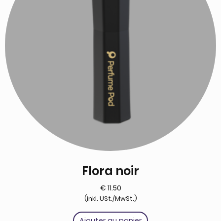
Flora noir
€
11.50
(inkl. USt./MwSt.)
Ajouter au panier