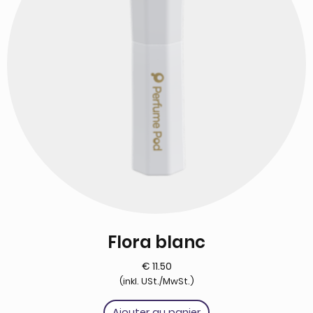
Flora blanc
€
11.50
(inkl. USt./MwSt.)
Ajouter au panier